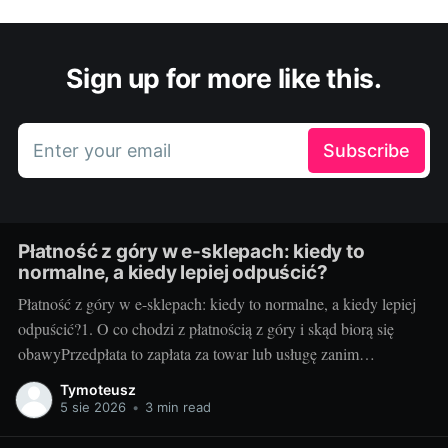
Sign up for more like this.
Enter your email
Subscribe
Płatność z góry w e-sklepach: kiedy to
normalne, a kiedy lepiej odpuścić?
Płatność z góry w e-sklepach: kiedy to normalne, a kiedy lepiej
odpuścić?1. O co chodzi z płatnością z góry i skąd biorą się
obawyPrzedpłata to zapłata za towar lub usługę zanim
sprzedawca je wyśle albo wykona. Sklepy proszą o nią z kilku
Tymoteusz
powodów: poprawia to płynność finansową, pozwala
5 sie 2026
•
3 min read
rezerwować