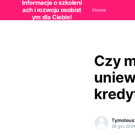
Informacje o szkoleni
ach i rozwoju osobist
Home
ym dla Ciebie!
Czy m
uniew
kredy
Tymoteus
28 gru 202