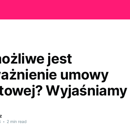
ożliwe jest
ażnienie umowy
towej? Wyjaśniamy
z
4
•
2 min read