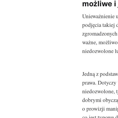
możliwe i
Unieważnienie 
podjęcia takiej
zgromadzonych 
ważne, możliwoś
niedozwolone l
Jedną z podstaw
prawa. Dotyczy
niedozwolone, tj
dobrymi obyczaj
o prowizji mani
co jest typowe