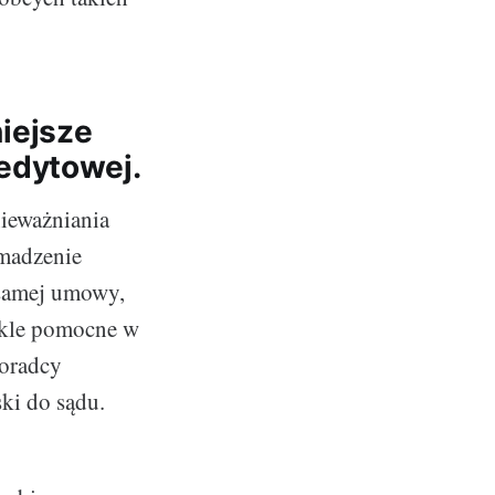
iejsze
edytowej.
ieważniania
madzenie
samej umowy,
ykle pomocne w
doradcy
ki do sądu.