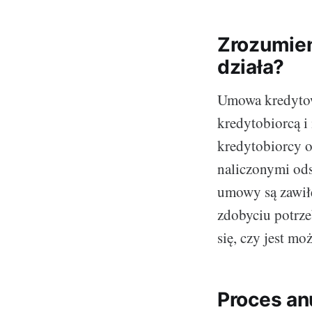
Zrozumien
działa?
Umowa kredytow
kredytobiorcą i
kredytobiorcy o
naliczonymi ods
umowy są zawiłe
zdobyciu potrz
się, czy jest mo
Proces an