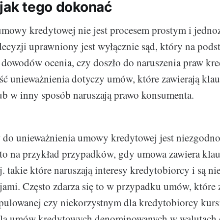
 jak tego dokonać
umowy kredytowej nie jest procesem prostym i jedn
 decyzji uprawniony jest wyłącznie sąd, który na pods
dowodów ocenia, czy doszło do naruszenia praw kre
ć unieważnienia dotyczy umów, które zawierają klau
ub w inny sposób naruszają prawo konsumenta.
 do unieważnienia umowy kredytowej jest niezgodno
 to na przykład przypadków, gdy umowa zawiera klau
. takie które naruszają interesy kredytobiorcy i są n
ami. Często zdarza się to w przypadku umów, które z
pulowanej czy niekorzystnym dla kredytobiorcy kur
 dla umów kredytowych denominowanych w walutach 