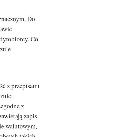
oznacznym. Do
tawie
dytobiorcy. Co
zule
ść z przepisami
zule
iezgodne z
awierają zapis
sie walutowym,
obcych takich