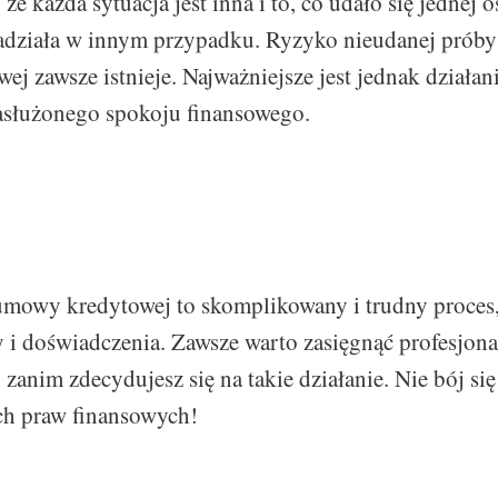
że każda sytuacja jest inna i to, co udało się jednej o
zadziała w innym przypadku. Ryzyko nieudanej próby
j zawsze istnieje. Najważniejsze jest jednak działan
asłużonego spokoju finansowego.
umowy kredytowej to skomplikowany i trudny proces
 i doświadczenia. Zawsze warto zasięgnąć profesjonal
zanim zdecydujesz się na takie działanie. Nie bój się 
ch praw finansowych!