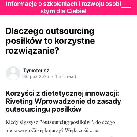
Informacje o szkoleniach i rozwoju osobi
stym dla Ciebie!
Dlaczego outsourcing
posiłków to korzystne
rozwiązanie?
Tymoteusz
30 paź 2025
•
1 min read
Korzyści z dietetycznej innowacji:
Riveting Wprowadzenie do zasady
outsourcingu posiłków
"outsourcing posiłków"
Kiedy słyszysz
, do czego
pierwszego Ci się kojarzy? Większość z nas