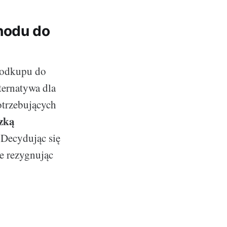
hodu do
 odkupu do
ternatywa dla
otrzebujących
zką
 Decydując się
e rezygnując