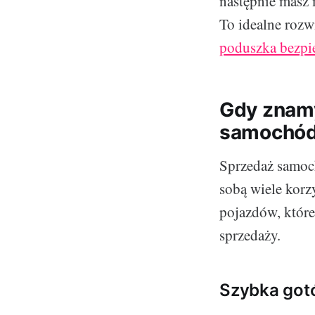
następnie masz 
To idealne rozw
poduszka bezpi
Gdy znamy
samochód
Sprzedaż samoch
sobą wiele korz
pojazdów, które
sprzedaży.
Szybka got