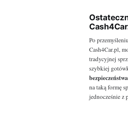
Ostateczn
Cash4Car.
Po przemyśleni
Cash4Car.pl, moż
tradycyjnej spr
szybkiej gotówk
bezpieczeństwa
na taką formę s
jednocześnie z p