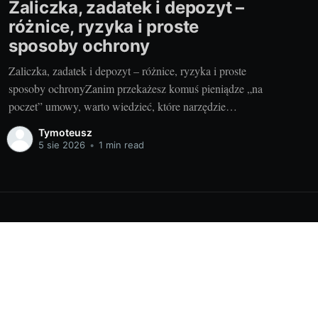
Zaliczka, zadatek i depozyt –
różnice, ryzyka i proste
sposoby ochrony
Zaliczka, zadatek i depozyt – różnice, ryzyka i proste
sposoby ochronyZanim przekażesz komuś pieniądze „na
poczet” umowy, warto wiedzieć, które narzędzie
wybierasz i jakie ma skutki. Inaczej potraktuje to
Tymoteusz
sprzedawca, inaczej sąd w razie sporu. Dobra decyzja na
5 sie 2026
•
1 min read
starcie oszczędza nerwy, czas i gotówkę. I odpowiada na
odwieczne pytanie: czy przedpłata
Powered by Ghost