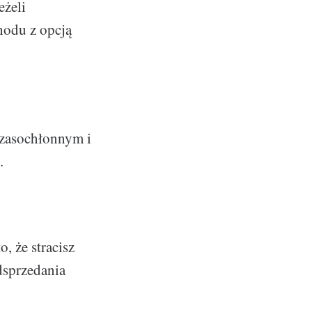
eżeli
hodu z opcją
czasochłonnym i
.
, że stracisz
dsprzedania