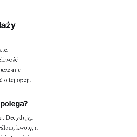
daży
esz
żliwość
ocześnie
o tej opcji.
 polega?
wu. Decydując
eśloną kwotę, a