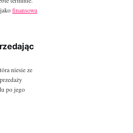
bie terminie.
 jako
finansowa
rzedając
óra niesie ze
sprzedaży
du po jego