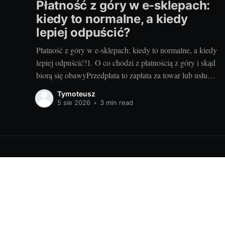
Płatność z góry w e-sklepach:
kiedy to normalne, a kiedy
lepiej odpuścić?
Płatność z góry w e-sklepach: kiedy to normalne, a kiedy
lepiej odpuścić?1. O co chodzi z płatnością z góry i skąd
biorą się obawyPrzedpłata to zapłata za towar lub usługę
zanim sprzedawca je wyśle albo wykona. Sklepy proszą
Tymoteusz
o nią z kilku powodów: poprawia to płynność finansową,
5 sie 2026
•
3 min read
pozwala rezerwować
Informacje o szkoleniach i rozwoju osobistym dla Ciebie!
© 20