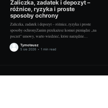
Zaliczka, zadatek i depozyt –
różnice, ryzyka i proste
sposoby ochrony
Zaliczka, zadatek i depozyt – różnice, ryzyka i proste
sposoby ochronyZanim przekażesz komuś pieniądze „na
poczet” umowy, warto wiedzieć, które narzędzie
wybierasz i jakie ma skutki. Inaczej potraktuje to
Tymoteusz
sprzedawca, inaczej sąd w razie sporu. Dobra decyzja na
5 sie 2026
•
1 min read
starcie oszczędza nerwy, czas i gotówkę. I odpowiada na
odwieczne pytanie: czy przedpłata
26