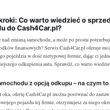
kroki: Co warto wiedzieć o sprze
u do Cash4Car.pl?
ę nad zmianą samochodu, a może po prostu potrzebuj
odków finansowych? Serwis Cash4Car.pl oferuje mo
go pojeździa w dość nietypowej formie, dając ci jedn
ejszego odkupienia auta. Sprawdź, co warto wiedzieć 
amochodu z opcją odkupu – na czym to
t oka, ofertę Cash4Car.pl można porównać do zasta
 swojego pojazdu tej firmie, otrzymujesz za niego okr