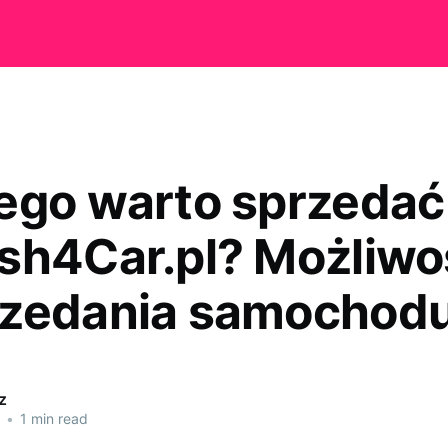
ego warto sprzedać
sh4Car.pl? Możliwo
zedania samochod
z
•
1 min read