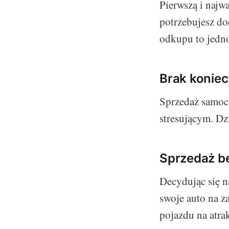
Pierwszą i najw
potrzebujesz d
odkupu to jedno
Brak konie
Sprzedaż samoc
stresującym. Dz
Sprzedaż b
Decydując się na
swoje auto na z
pojazdu na atra