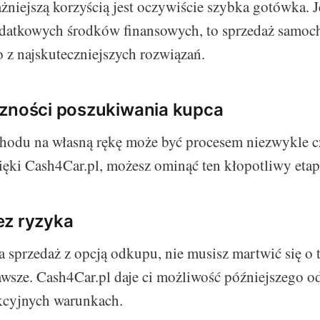
ażniejszą korzyścią jest oczywiście szybka gotówka. J
odatkowych środków finansowych, to sprzedaż samoc
 z najskuteczniejszych rozwiązań.
czności poszukiwania kupca
hodu na własną rękę może być procesem niezwykle 
ięki Cash4Car.pl, możesz ominąć ten kłopotliwy etap
ez ryzyka
 sprzedaż z opcją odkupu, nie musisz martwić się o to
awsze. Cash4Car.pl daje ci możliwość późniejszego o
kcyjnych warunkach.