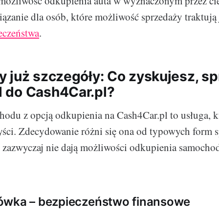
możliwość odkupienia auta w wyznaczonym przez cie
iązanie dla osób, które możliwość sprzedaży traktują
eczeństwa
.
 już szczegóły: Co zyskujesz, sp
 do Cash4Car.pl?
odu z opcją odkupienia na Cash4Car.pl to usługa, kt
yści. Zdecydowanie różni się ona od typowych form 
 zazwyczaj nie dają możliwości odkupienia samocho
ówka – bezpieczeństwo finansowe