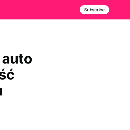
Subscribe
 auto
ść
u