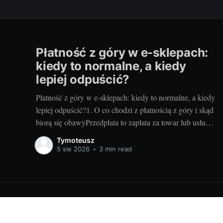
Płatność z góry w e-sklepach:
kiedy to normalne, a kiedy
lepiej odpuścić?
Płatność z góry w e-sklepach: kiedy to normalne, a kiedy
lepiej odpuścić?1. O co chodzi z płatnością z góry i skąd
biorą się obawyPrzedpłata to zapłata za towar lub usługę
zanim sprzedawca je wyśle albo wykona. Sklepy proszą
Tymoteusz
o nią z kilku powodów: poprawia to płynność finansową,
5 sie 2026
•
3 min read
pozwala rezerwować
Informacje o szkoleniach i rozwoju osobistym dla Ciebie!
© 20