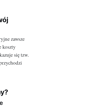
wój
ryjne zawsze
e koszty
kazuje się tzw.
 przychodzi
ny?
e