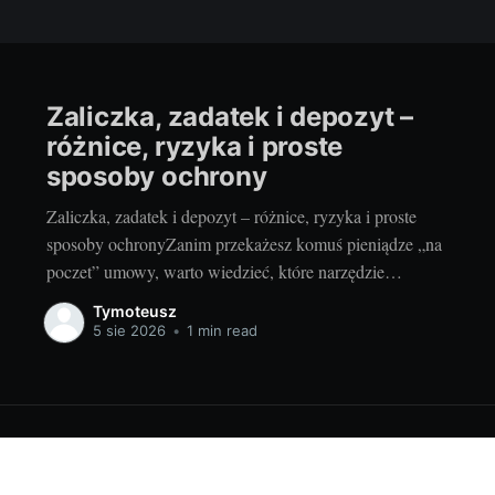
Zaliczka, zadatek i depozyt –
różnice, ryzyka i proste
sposoby ochrony
Zaliczka, zadatek i depozyt – różnice, ryzyka i proste
sposoby ochronyZanim przekażesz komuś pieniądze „na
poczet” umowy, warto wiedzieć, które narzędzie
wybierasz i jakie ma skutki. Inaczej potraktuje to
Tymoteusz
sprzedawca, inaczej sąd w razie sporu. Dobra decyzja na
5 sie 2026
•
1 min read
starcie oszczędza nerwy, czas i gotówkę. I odpowiada na
odwieczne pytanie: czy przedpłata
26