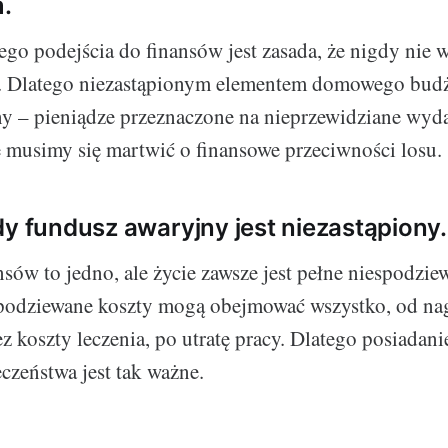
.
go podejścia do finansów jest zasada, że nigdy nie 
o. Dlatego niezastąpionym elementem domowego budż
y – pieniądze przeznaczone na nieprzewidziane wyda
ie musimy się martwić o finansowe przeciwności losu.
dy fundusz awaryjny jest niezastąpiony.
sów to jedno, ale życie zawsze jest pełne niespodzi
podziewane koszty mogą obejmować wszystko, od na
 koszty leczenia, po utratę pracy. Dlatego posiadani
czeństwa jest tak ważne.