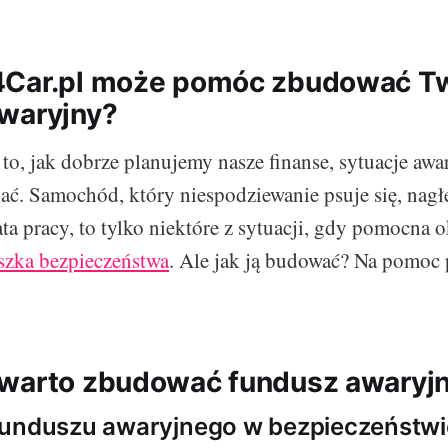
4Car.pl może pomóc zbudować T
waryjny?
to, jak dobrze planujemy nasze finanse, sytuacje awa
ać. Samochód, który niespodziewanie psuje się, nagł
ata pracy, to tylko niektóre z sytuacji, gdy pomocna o
szka bezpieczeństwa
. Ale jak ją budować? Na pomoc
warto zbudować fundusz awaryj
funduszu awaryjnego w bezpieczeństwi