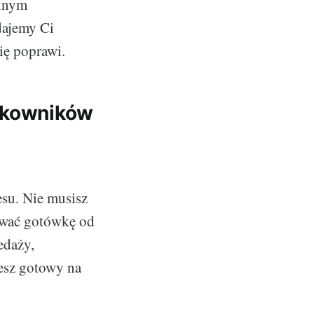
alnym
 dajemy Ci
ię poprawi.
ytkowników
esu. Nie musisz
ować gotówkę od
edaży,
esz gotowy na