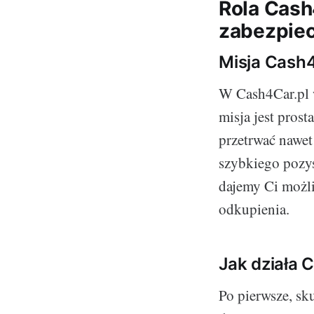
Rola Cash
zabezpiec
Misja Cash4
W Cash4Car.pl w
misja jest pros
przetrwać nawet
szybkiego pozy
dajemy Ci możli
odkupienia.
Jak działa 
Po pierwsze, s