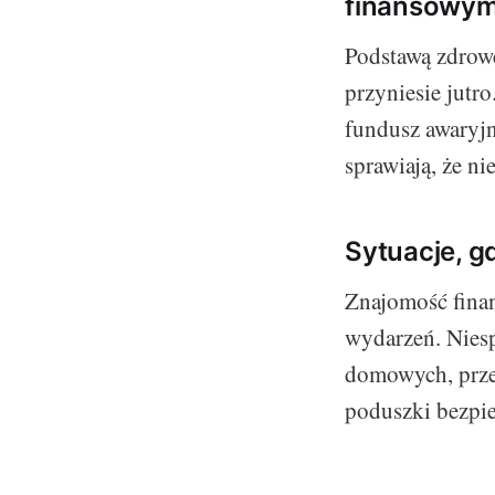
finansowym
Podstawą zdrowe
przyniesie jutr
fundusz awaryjn
sprawiają, że n
Sytuacje, g
Znajomość finan
wydarzeń. Nies
domowych, przez
poduszki bezpie