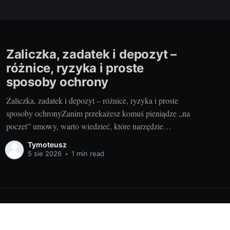
Zaliczka, zadatek i depozyt –
różnice, ryzyka i proste
sposoby ochrony
Zaliczka, zadatek i depozyt – różnice, ryzyka i proste
sposoby ochronyZanim przekażesz komuś pieniądze „na
poczet” umowy, warto wiedzieć, które narzędzie
wybierasz i jakie ma skutki. Inaczej potraktuje to
Tymoteusz
sprzedawca, inaczej sąd w razie sporu. Dobra decyzja na
5 sie 2026
•
1 min read
starcie oszczędza nerwy, czas i gotówkę. I odpowiada na
odwieczne pytanie: czy przedpłata
Powered by Ghost