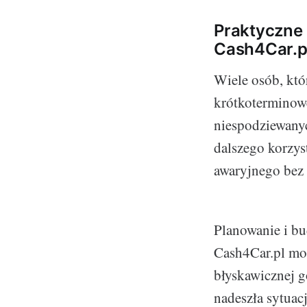
Praktyczne 
Cash4Car.p
Wiele osób, któ
krótkoterminowe
niespodziewany
dalszego korzy
awaryjnego bez
Planowanie i bu
Cash4Car.pl mo
błyskawicznej g
nadeszła sytuac