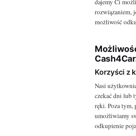
dajemy Ci możli
rozwiązaniem, je
możliwość odkup
Możliwośc
Cash4Car.
Korzyści z 
Nasi użytkownic
czekać dni lub
ręki. Poza tym,
umożliwiamy sw
odkupienie poj