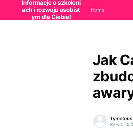
Informacje o szkoleni
ach i rozwoju osobist
Home
ym dla Ciebie!
Jak C
zbudo
awary
Tymoteus
29 wrz 202