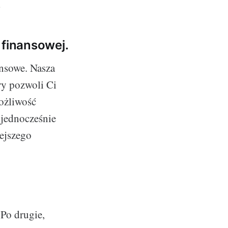
o
 finansowej.
ansowe. Nasza
ry pozwoli Ci
możliwość
jednocześnie
iejszego
Po drugie,