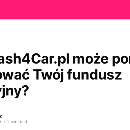
ash4Car.pl może p
wać Twój fundusz
jny?
z
5
•
2 min read