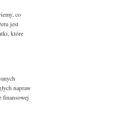
wiemy, co
etu jest
tki, które
ewanych
głych napraw
e finansowej