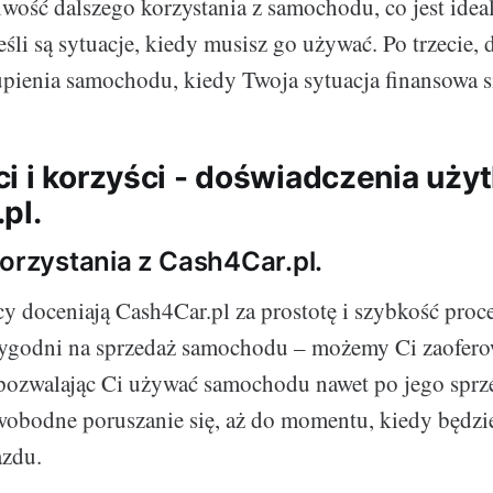
wość dalszego korzystania z samochodu, co jest ide
śli są sytuacje, kiedy musisz go używać. Po trzecie,
ienia samochodu, kiedy Twoja sytuacja finansowa s
i i korzyści - doświadczenia uż
pl.
korzystania z Cash4Car.pl.
y doceniają Cash4Car.pl za prostotę i szybkość proc
 tygodni na sprzedaż samochodu – możemy Ci zaofer
 pozwalając Ci używać samochodu nawet po jego sprz
obodne poruszanie się, aż do momentu, kiedy będzi
azdu.