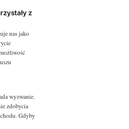
rzystały z
uje nas jako
rycie
 możliwość
duszu
lada wyzwanie.
ie zdobycia
mochodu. Gdyby