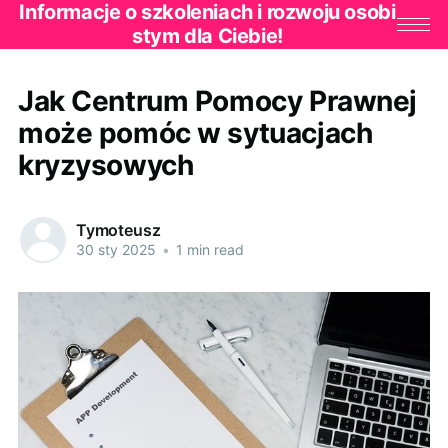
Informacje o szkoleniach i rozwoju osobi
stym dla Ciebie!
Jak Centrum Pomocy Prawnej
może pomóc w sytuacjach
kryzysowych
Tymoteusz
30 sty 2025
•
1 min read