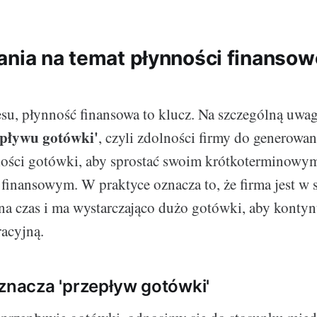
ania na temat płynności finansow
su, płynność finansowa to klucz. Na szczególną uwag
epływu gotówki'
, czyli zdolności firmy do generowan
ilości gotówki, aby sprostać swoim krótkoterminowy
inansowym. W praktyce oznacza to, że firma jest w s
na czas i ma wystarczająco dużo gotówki, aby konty
racyjną.
oznacza 'przepływ gotówki'