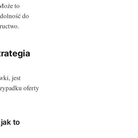
 Może to
zdolność do
ructwo.
trategia
ki, jest
przypadku oferty
jak to