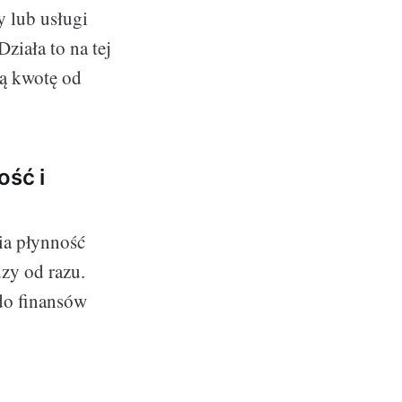
y lub usługi
ziała to na tej
łą kwotę od
ość i
wia płynność
zy od razu.
do finansów