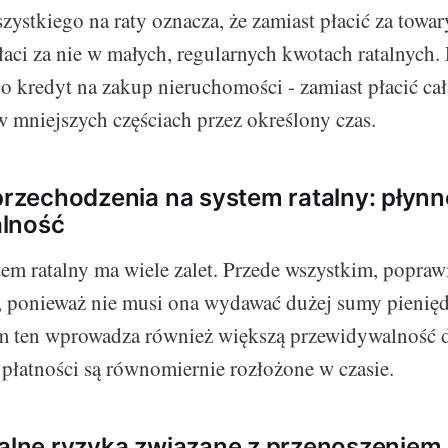
zystkiego na raty oznacza, że zamiast płacić za towar
łaci za nie w małych, regularnych kwotach ratalnych. D
co kredyt na zakup nieruchomości - zamiast płacić ca
 w mniejszych częściach przez określony czas.
 przechodzenia na system ratalny: płynn
lność
stem ratalny ma wiele zalet. Przede wszystkim, popra
, ponieważ nie musi ona wydawać dużej sumy pienięd
em ten wprowadza również większą przewidywalność 
 płatności są równomiernie rozłożone w czasie.
jalne ryzyka związane z przenoszeniem