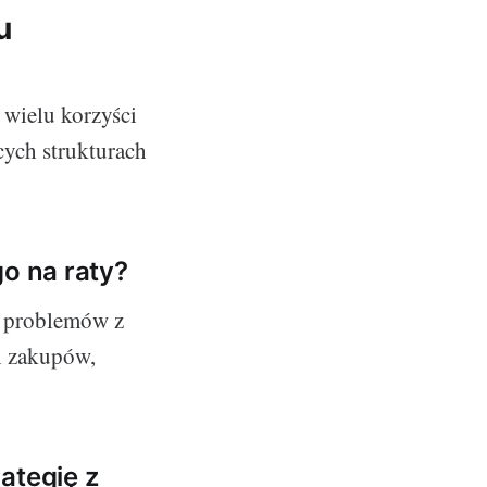
u
ć wielu korzyści
cych strukturach
go na raty?
a problemów z
h zakupów,
ategię z