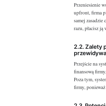
Przeniesienie ws
upfront, firma p
samej zasadzie 
razu, płacisz ją
2.2. Zalety
przewidywa
Przejście na sy
finansową firmy
Poza tym, syst
firmy, ponieważ
2.3. Potenc