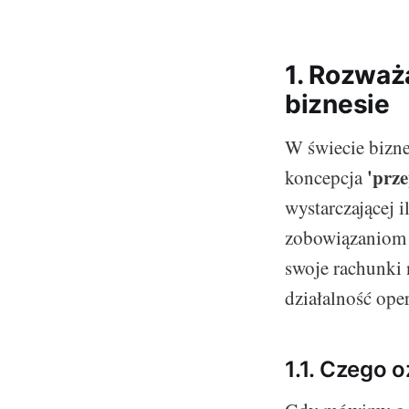
1. Rozważ
biznesie
W świecie bizne
'prz
koncepcja
wystarczającej 
zobowiązaniom f
swoje rachunki 
działalność ope
1.1. Czego 