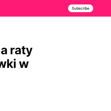
Subscribe
a raty
wki w