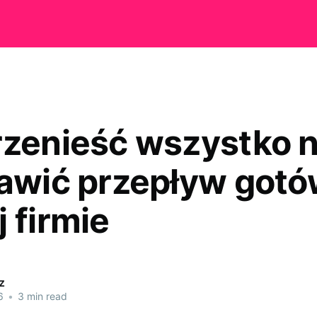
rzenieść wszystko n
rawić przepływ gotó
 firmie
z
6
•
3 min read