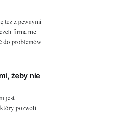
ię też z pewnymi
żeli firma nie
zić do problemów
mi, żeby nie
i jest
 który pozwoli