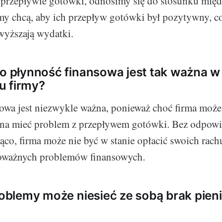
rzepływie gotówki, odnosimy się do stosunku mię
y chcą, aby ich przepływ gotówki był pozytywny, co
wyższają wydatki.
go płynność finansowa jest tak ważna w
u firmy?
owa jest niezwykle ważna, ponieważ choć firma może
na mieć problem z przepływem gotówki. Bez odpowie
ąco, firma może nie być w stanie opłacić swoich ra
oważnych problemów finansowych.
problemy może niesieć ze sobą brak pien