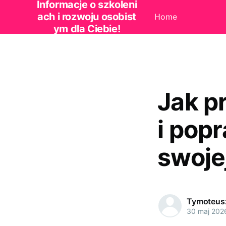
Informacje o szkoleni
ach i rozwoju osobist
Home
ym dla Ciebie!
Jak p
i pop
swojej
Tymoteus
30 maj 202