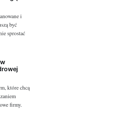
lanowane i
uszą być
nie sprostać
 w
drowej
rm, które chcą
dzaniem
owe firmy.