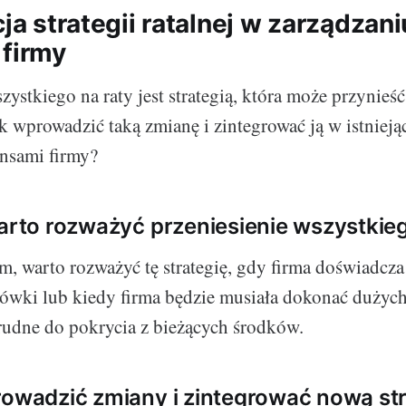
cja strategii ratalnej w zarządzani
 firmy
zystkiego na raty jest strategią, która może przynieś
ak wprowadzić taką zmianę i zintegrować ją w istnieją
ansami firmy?
warto rozważyć przeniesienie wszystkie
m, warto rozważyć tę strategię, gdy firma doświadcz
ówki lub kiedy firma będzie musiała dokonać dużyc
 trudne do pokrycia z bieżących środków.
rowadzić zmiany i zintegrować nową str