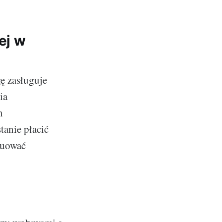
ej w
ę zasługuje
ia
m
tanie płacić
nuować