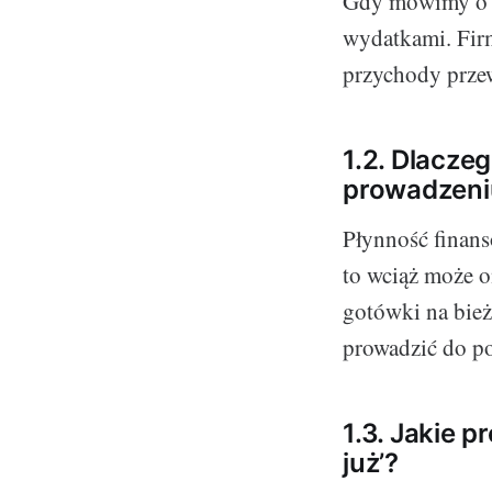
Gdy mówimy o p
wydatkami. Firm
przychody prze
1.2. Dlacze
prowadzeni
Płynność finans
to wciąż może o
gotówki na bież
prowadzić do p
1.3. Jakie 
już’?