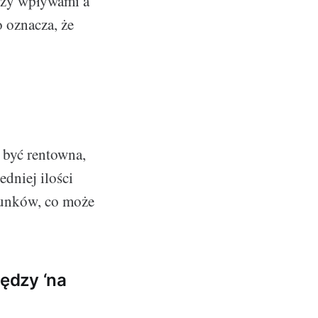
dzy wpływami a
 oznacza, że
 być rentowna,
dniej ilości
chunków, co może
iędzy ‘na