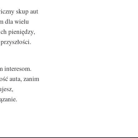
wiczny skup aut
m dla wielu
ich pieniędzy,
przyszłości.
m interesom.
ość auta, zanim
jesz,
ązanie.