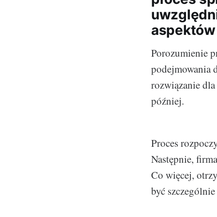
uwzględni
aspektów
Porozumienie p
podejmowania do
rozwiązanie dla 
później.
Proces rozpocz
Następnie, firm
Co więcej, otr
być szczególnie