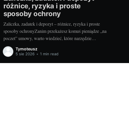
różnice, ryzyka i proste
sposoby ochrony
Zaliczka, zadatek i depozyt – różnice, ryzyka i proste
sposoby ochronyZanim przekażesz komuś pieniądze „na
poczet” umowy, warto wiedzieć, które narzędzie
wybierasz i jakie ma skutki. Inaczej potraktuje to
Tymoteusz
sprzedawca, inaczej sąd w razie sporu. Dobra decyzja na
5 sie 2026
•
1 min read
starcie oszczędza nerwy, czas i gotówkę. I odpowiada na
odwieczne pytanie: czy przedpłata
Powered by Ghost