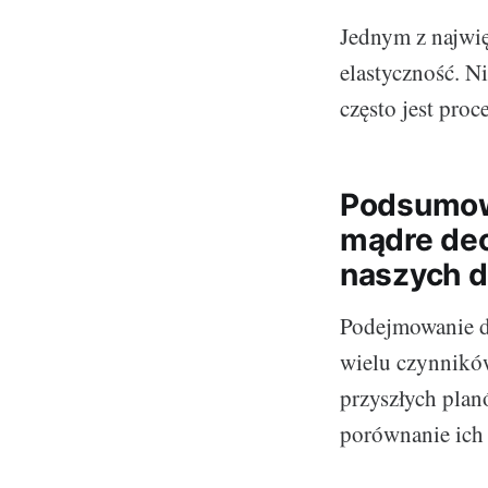
Jednym z najwię
elastyczność. N
często jest pro
Podsumow
mądre de
naszych d
Podejmowanie d
wielu czynników
przyszłych pla
porównanie ich 