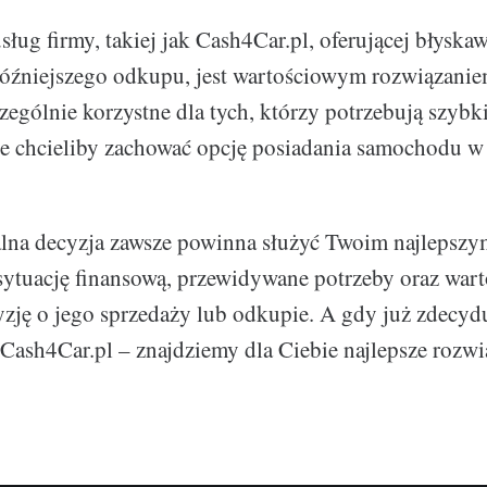
sług firmy, takiej jak Cash4Car.pl, oferującej błyska
óźniejszego odkupu, jest wartościowym rozwiązanie
czególnie korzystne dla tych, którzy potrzebują szybk
e chcieliby zachować opcję posiadania samochodu w 
nalna decyzja zawsze powinna służyć Twoim najlepszy
sytuację finansową, przewidywane potrzeby oraz wart
zję o jego sprzedaży lub odkupie. A gdy już zdecydu
z Cash4Car.pl – znajdziemy dla Ciebie najlepsze rozwi