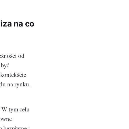
iza na co
eżności od
 być
 kontekście
odu na rynku.
. W tym celu
rowne
 bezpłatne i