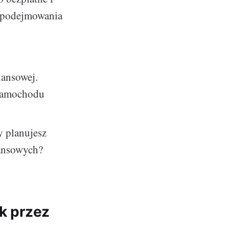
e podejmowania
nansowej.
 samochodu
y planujesz
ansowych?
ik przez