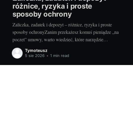
różnice, ryzyka i proste
sposoby ochrony
Zaliczka, zadatek i depozyt – różnice, ryzyka i proste
sposoby ochronyZanim przekażesz komuś pieniądze „na
poczet” umowy, warto wiedzieć, które narzędzie
wybierasz i jakie ma skutki. Inaczej potraktuje to
Tymoteusz
sprzedawca, inaczej sąd w razie sporu. Dobra decyzja na
5 sie 2026
•
1 min read
starcie oszczędza nerwy, czas i gotówkę. I odpowiada na
odwieczne pytanie: czy przedpłata
26