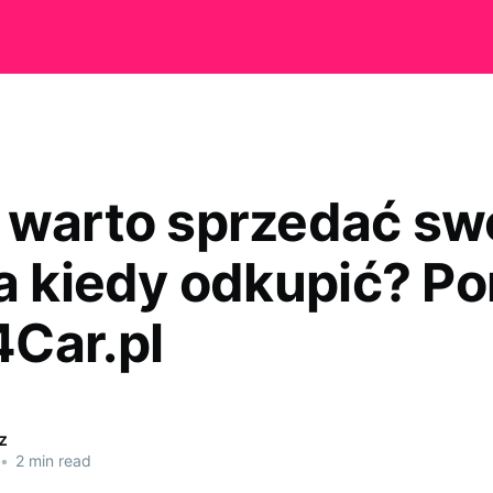
 warto sprzedać sw
 a kiedy odkupić? P
Car.pl
z
•
2 min read