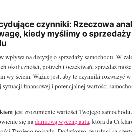
cydujące czynniki: Rzeczowa anal
wagę, kiedy myślimy o sprzedaży
du
w wpływa na decyzję o sprzedaży samochodu. W zal
ch okoliczności, potrzeb i oczekiwań, sprzedaż może
ym wyjściem. Ważne jest, aby te czynniki rozważyć w
j sytuacji finansowej i potencjalnej wartości samoch
okiem
jest zrozumienie wartości Twojego samochodu
wienie się na
darmową wycenę auta
, która da Ci kla
ości Twojego pojazdu. Dodatkowo, te usługi są często