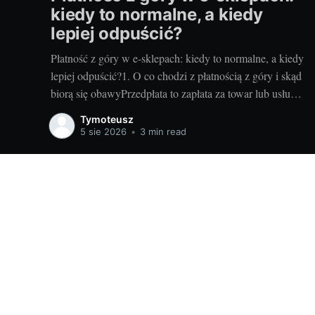
kiedy to normalne, a kiedy
lepiej odpuścić?
Płatność z góry w e-sklepach: kiedy to normalne, a kiedy
lepiej odpuścić?1. O co chodzi z płatnością z góry i skąd
biorą się obawyPrzedpłata to zapłata za towar lub usługę
zanim sprzedawca je wyśle albo wykona. Sklepy proszą
Tymoteusz
o nią z kilku powodów: poprawia to płynność finansową,
5 sie 2026
•
3 min read
pozwala rezerwować
Informacje o szkoleniach i rozwoju osobistym dla Ciebie!
© 20