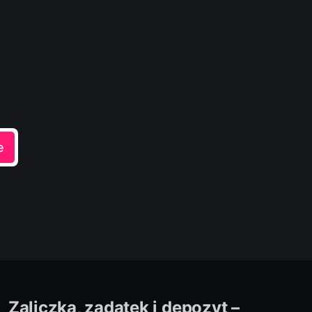
e
Zaliczka, zadatek i depozyt –