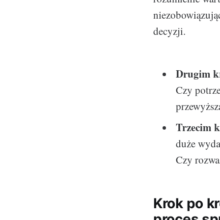
niezobowiązując
decyzji.
Drugim k
Czy potrz
przewyższa
Trzecim 
duże wyda
Czy rozwa
Krok po k
proces sp