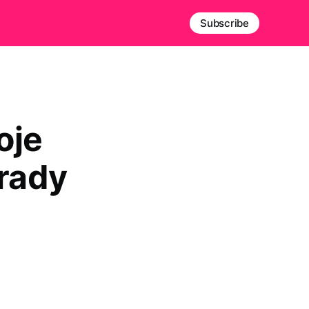
Subscribe
oje
orady