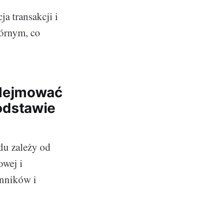
a transakcji i
tórnym, co
odejmować
odstawie
du zależy od
owej i
ynników i