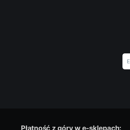
E
Płatność z góry w e-sklepach: