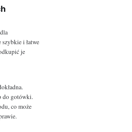
ch
dla
szybkie i łatwe
 odkupić je
 dokładna.
p do gotówki.
odu, co może
prawie.