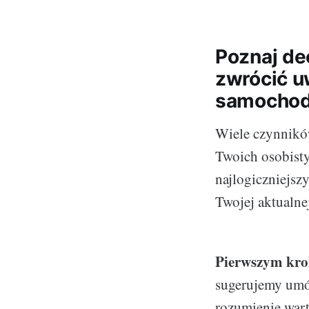
Poznaj de
zwrócić u
samocho
Wiele czynnikó
Twoich osobisty
najlogiczniejsz
Twojej aktualne
Pierwszym kr
sugerujemy umó
rozumienie wart