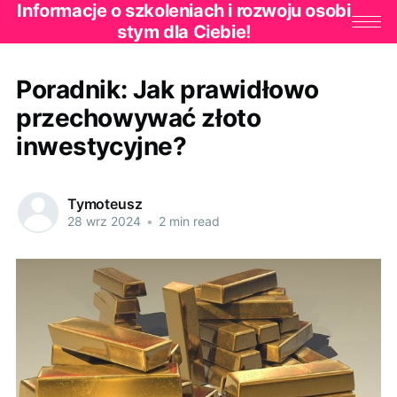
Informacje o szkoleniach i rozwoju osobi
stym dla Ciebie!
Poradnik: Jak prawidłowo
przechowywać złoto
inwestycyjne?
Tymoteusz
28 wrz 2024
•
2 min read