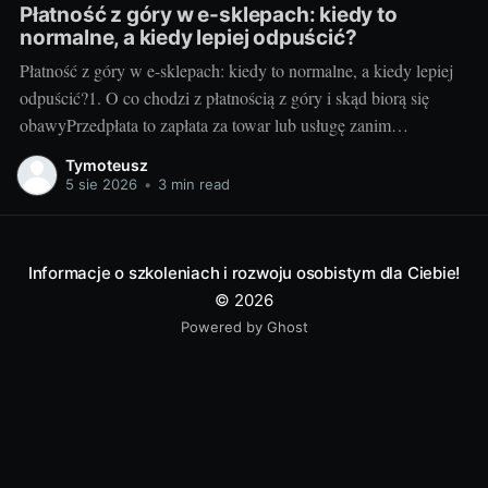
Płatność z góry w e-sklepach: kiedy to
normalne, a kiedy lepiej odpuścić?
Płatność z góry w e-sklepach: kiedy to normalne, a kiedy lepiej
odpuścić?1. O co chodzi z płatnością z góry i skąd biorą się
obawyPrzedpłata to zapłata za towar lub usługę zanim
sprzedawca je wyśle albo wykona. Sklepy proszą o nią z kilku
Tymoteusz
powodów: poprawia to płynność finansową, pozwala
5 sie 2026
•
3 min read
rezerwować
Informacje o szkoleniach i rozwoju osobistym dla Ciebie!
© 2026
Powered by Ghost