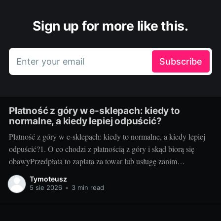
Sign up for more like this.
Enter your email
Subscribe
Płatność z góry w e-sklepach: kiedy to
normalne, a kiedy lepiej odpuścić?
Płatność z góry w e-sklepach: kiedy to normalne, a kiedy lepiej
odpuścić?1. O co chodzi z płatnością z góry i skąd biorą się
obawyPrzedpłata to zapłata za towar lub usługę zanim
sprzedawca je wyśle albo wykona. Sklepy proszą o nią z kilku
Tymoteusz
powodów: poprawia to płynność finansową, pozwala
5 sie 2026
•
3 min read
rezerwować