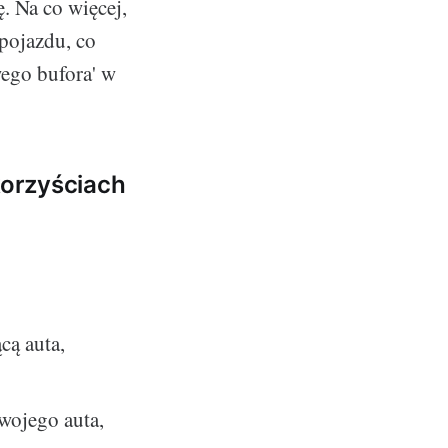
. Na co więcej,
pojazdu, co
wego bufora' w
korzyściach
cą auta,
wojego auta,