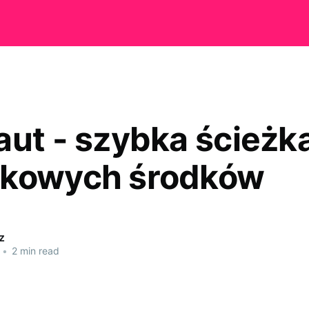
aut - szybka ścieżk
tkowych środków
z
•
2 min read