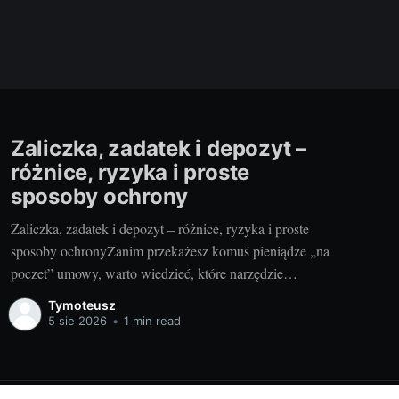
Zaliczka, zadatek i depozyt –
różnice, ryzyka i proste
sposoby ochrony
Zaliczka, zadatek i depozyt – różnice, ryzyka i proste
sposoby ochronyZanim przekażesz komuś pieniądze „na
poczet” umowy, warto wiedzieć, które narzędzie
wybierasz i jakie ma skutki. Inaczej potraktuje to
Tymoteusz
sprzedawca, inaczej sąd w razie sporu. Dobra decyzja na
5 sie 2026
•
1 min read
starcie oszczędza nerwy, czas i gotówkę. I odpowiada na
odwieczne pytanie: czy przedpłata