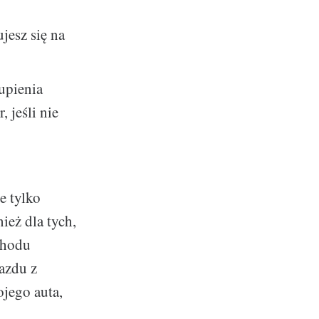
jesz się na
upienia
 jeśli nie
e tylko
ież dla tych,
chodu
azdu z
jego auta,