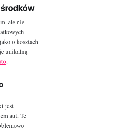
 środków
m, ale nie
odatkowych
ako o kosztach
je unikalną
uto
.
ło
i jest
pem aut. Te
problemowo