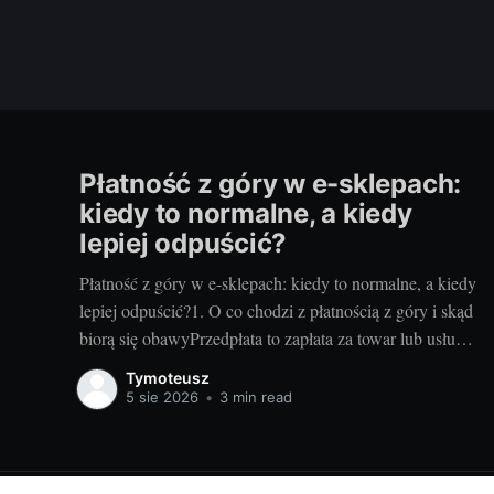
Płatność z góry w e-sklepach:
kiedy to normalne, a kiedy
lepiej odpuścić?
Płatność z góry w e-sklepach: kiedy to normalne, a kiedy
lepiej odpuścić?1. O co chodzi z płatnością z góry i skąd
biorą się obawyPrzedpłata to zapłata za towar lub usługę
zanim sprzedawca je wyśle albo wykona. Sklepy proszą
Tymoteusz
o nią z kilku powodów: poprawia to płynność finansową,
5 sie 2026
•
3 min read
pozwala rezerwować