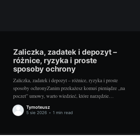
Zaliczka, zadatek i depozyt –
różnice, ryzyka i proste
sposoby ochrony
Zaliczka, zadatek i depozyt – różnice, ryzyka i proste
sposoby ochronyZanim przekażesz komuś pieniądze „na
poczet” umowy, warto wiedzieć, które narzędzie
wybierasz i jakie ma skutki. Inaczej potraktuje to
Tymoteusz
sprzedawca, inaczej sąd w razie sporu. Dobra decyzja na
5 sie 2026
•
1 min read
starcie oszczędza nerwy, czas i gotówkę. I odpowiada na
odwieczne pytanie: czy przedpłata