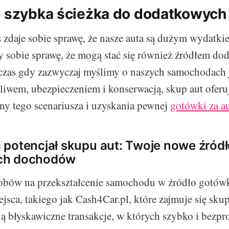
- szybka ścieżka do dodatkowych
 zdaje sobie sprawę, że nasze auta są dużym wydatkie
 sobie sprawę, że mogą stać się również źródłem d
zas gdy zazwyczaj myślimy o naszych samochodach j
liwem, ubezpieczeniem i konserwacją, skup aut oferu
y tego scenariusza i uzyskania pewnej
gotówki za a
potencjał skupu aut: Twoje nowe źród
ch dochodów
obów na przekształcenie samochodu w źródło gotówk
jsca, takiego jak Cash4Car.pl, które zajmuje się sku
ą błyskawiczne transakcje, w których szybko i bez