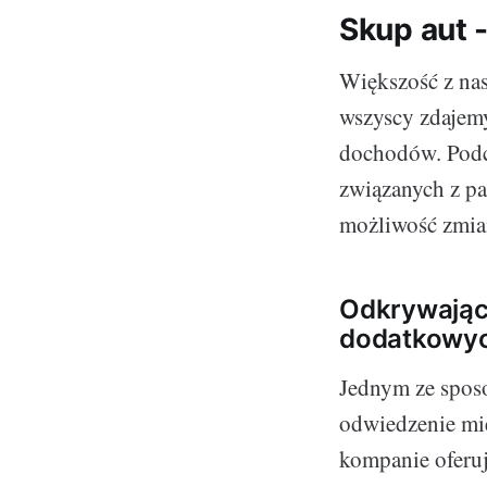
Skup aut 
Większość z nas
wszyscy zdajemy
dochodów. Podc
związanych z pa
możliwość zmian
Odkrywając 
dodatkowy
Jednym ze spos
odwiedzenie mie
kompanie oferuj