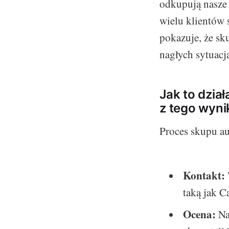
odkupują nasze 
wielu klientów 
pokazuje, że sk
nagłych sytuacj
Jak to dzia
z tego wyni
Proces skupu aut
Kontakt:
taką jak C
Ocena:
Na