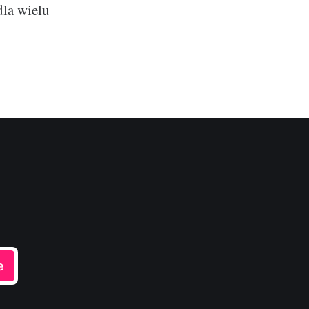
dla wielu
e