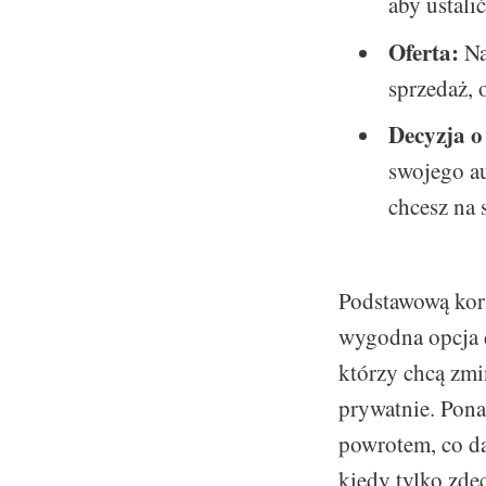
aby ustali
Oferta:
Na
sprzedaż, 
Decyzja o
swojego au
chcesz na 
Podstawową korz
wygodna opcja d
którzy chcą zmi
prywatnie. Pon
powrotem, co da
kiedy tylko zdec