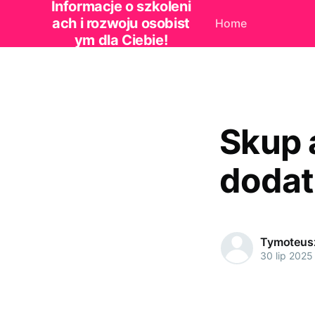
Informacje o szkoleni
ach i rozwoju osobist
Home
ym dla Ciebie!
Skup 
doda
Tymoteus
30 lip 2025