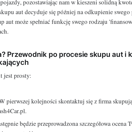
pojazdy, pozostawiając nam w kieszeni solidną kwotę
skupu aut decyduje się później na odkupienie swego 
up aut może spełniać funkcję swego rodzaju 'finanso
ach.
ła? Przewodnik po procesie skupu aut i 
kających
 jest prosty:
W pierwszej kolejności skontaktuj się z firma skupują
ash4Car.pl.
stępnie będzie przeprowadzona szczegółowa ocena T