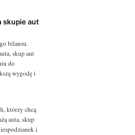
 skupie aut
go bilansu.
uta, skup aut
niu do
kszą wygodę i
ch, którzy chcą
ażą auta, skup
iespodzianek i