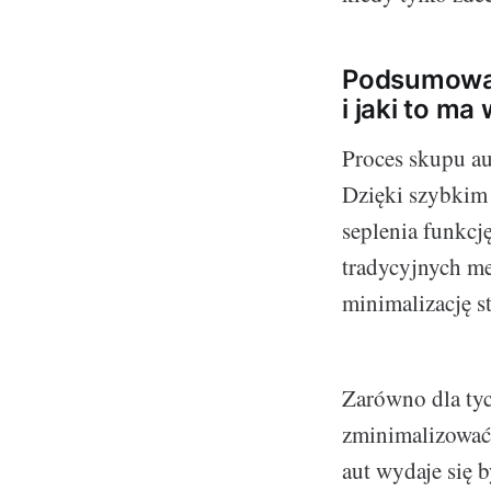
Podsumowani
i jaki to m
Proces skupu a
Dzięki szybkim
seplenia funkcj
tradycyjnych m
minimalizację st
Zarówno dla tych
zminimalizować 
aut wydaje się 