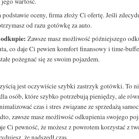
ć jego wartość.
 podstawie oceny, firma złoży Ci ofertę. Jeśli zdecydu
otrzymasz od razu gotówkę za auto.
 odkupie:
Zawsze masz możliwość późniejszego odk
ta, co daje Ci pewien komfort finansowy i time-buffer,
stałe pożegnać się ze swoim pojazdem.
yścią jest oczywiście szybki zastrzyk gotówki. To ni
la osób, które szybko potrzebują pieniędzy, ale równ
nimalizować czas i stres związane ze sprzedażą samo
adto, zawsze masz możliwość odkupienia swojego poj
je Ci pewność, że możesz z powrotem korzystać z two
ydujesz, że nadszedł czas.