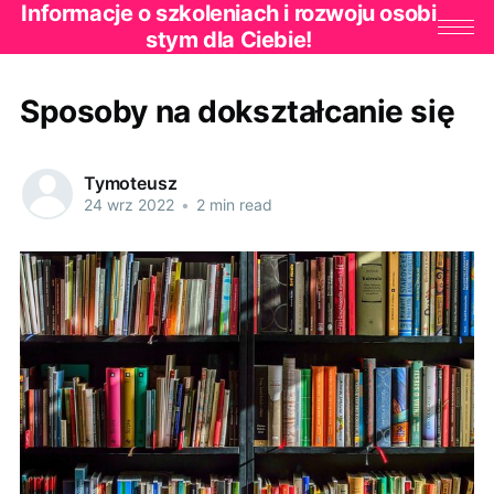
Informacje o szkoleniach i rozwoju osobi
stym dla Ciebie!
Sposoby na dokształcanie się
Tymoteusz
24 wrz 2022
•
2 min read