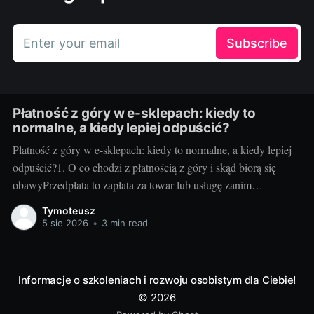
Enter your email
Subscribe
Płatność z góry w e-sklepach: kiedy to
normalne, a kiedy lepiej odpuścić?
Płatność z góry w e-sklepach: kiedy to normalne, a kiedy lepiej
odpuścić?1. O co chodzi z płatnością z góry i skąd biorą się
obawyPrzedpłata to zapłata za towar lub usługę zanim
sprzedawca je wyśle albo wykona. Sklepy proszą o nią z kilku
Tymoteusz
powodów: poprawia to płynność finansową, pozwala
5 sie 2026
•
3 min read
rezerwować
Informacje o szkoleniach i rozwoju osobistym dla Ciebie!
© 2026