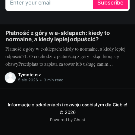
Enter your email
Subscribe
Płatność z góry w e-sklepach: kiedy to
normalne, a kiedy lepiej odpuścić?
Płatność z góry w e-sklepach: kiedy to normalne, a kiedy lepiej
odpuścić?1. O co chodzi z płatnością z góry i skąd biorą się
obawyPrzedpłata to zapłata za towar lub usługę zanim
sprzedawca je wyśle albo wykona. Sklepy proszą o nią z kilku
Tymoteusz
powodów: poprawia to płynność finansową, pozwala
5 sie 2026
•
3 min read
rezerwować
Informacje o szkoleniach i rozwoju osobistym dla Ciebie!
© 2026
Powered by Ghost