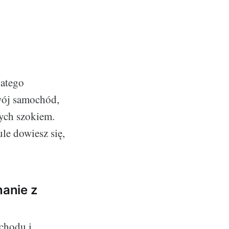
latego
swój samochód,
rych szokiem.
le dowiesz się,
nanie z
chodu i