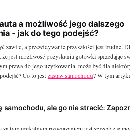
auta a możliwość jego dalszego
ia - jak do tego podejść?
ć zawiłe, a przewidywanie przyszłości jest trudne. D
, że jest możliwość pozyskania gotówki sprzedając 
 tym prawa do jego użytkowania, może być dla niektó
 podejść? Co to jest
zastaw samochodu
? W tym artyku
ię samochodu, ale go nie stracić: Zapoz
ą za tym unikalnym rozwiązaniem jest sprzedaż samo