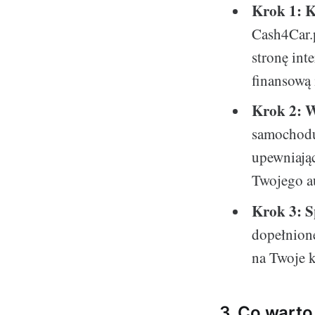
Krok 1: K
Cash4Car.p
stronę int
finansową 
Krok 2: 
samochodu
upewniając
Twojego a
Krok 3: 
dopełnione
na Twoje k
3. Co warto