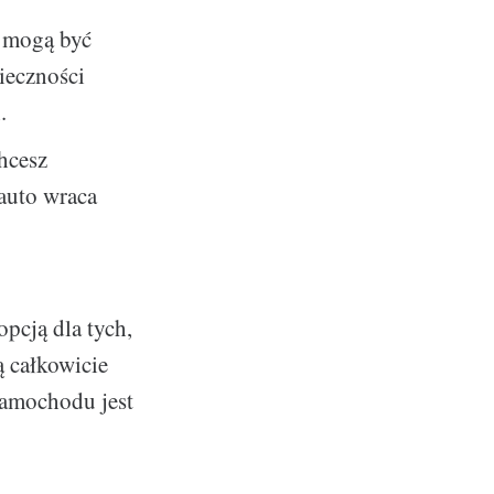
y mogą być
ieczności
.
hcesz
 auto wraca
pcją dla tych,
ą całkowicie
samochodu jest