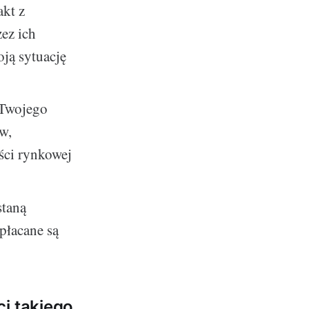
kt z
zez ich
oją sytuację
 Twojego
w,
ości rynkowej
staną
płacane są
i takiego