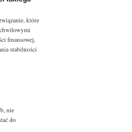
wiązanie, które
z chwilowymi
ci finansowej,
ia stabilności
b, nie
stać do