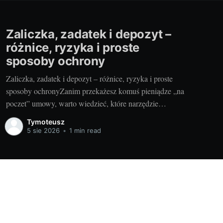
Zaliczka, zadatek i depozyt –
różnice, ryzyka i proste
sposoby ochrony
Zaliczka, zadatek i depozyt – różnice, ryzyka i proste
sposoby ochronyZanim przekażesz komuś pieniądze „na
poczet” umowy, warto wiedzieć, które narzędzie
wybierasz i jakie ma skutki. Inaczej potraktuje to
Tymoteusz
sprzedawca, inaczej sąd w razie sporu. Dobra decyzja na
5 sie 2026
•
1 min read
starcie oszczędza nerwy, czas i gotówkę. I odpowiada na
odwieczne pytanie: czy przedpłata
Powered by Ghost