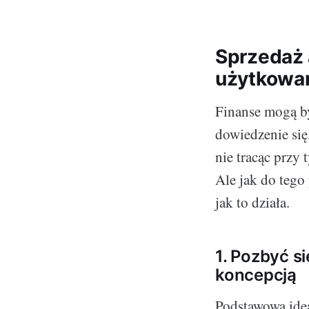
Sprzedaż 
użytkowan
Finanse mogą by
dowiedzenie się
nie tracąc przy
Ale jak do tego
jak to działa.
1. Pozbyć s
koncepcją
Podstawową ide