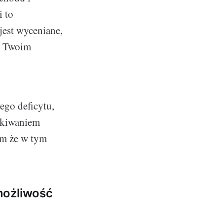
i to
 jest wyceniane,
 w Twoim
ego deficytu,
zukiwaniem
ym że w tym
możliwość