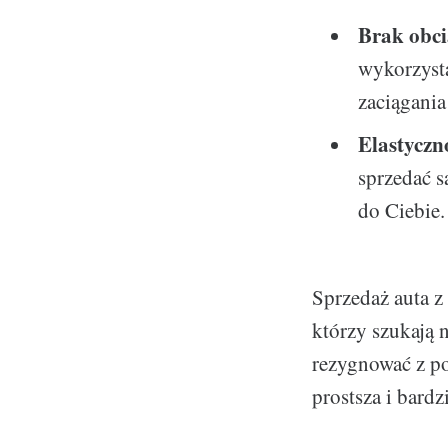
Brak obci
wykorzyst
zaciągani
Elastyczn
sprzedać s
do Ciebie.
Sprzedaż auta z
którzy szukają 
rezygnować z po
prostsza i bardz