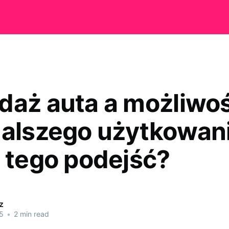
daż auta a możliwo
dalszego użytkowani
o tego podejść?
z
5
•
2 min read