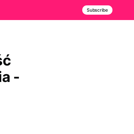
Subscribe
ść
a -