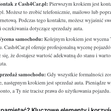
ontak z Cash4Car.pl:
Pierwszym krokiem jest konta
l. Możesz to zrobić telefonicznie, mailowo lub popr
ernetową. Podczas tego kontaktu, możesz wyjaśnić sw
i oczekiwania dotyczące sprzedaży auta.
Wycena samochodu:
Kolejnym krokiem jest wycena
. Cash4Car.pl oferuje profesjonalną wycenę pojazdó
 się, że dostajesz wartość adekwatną do stanu i wart
uta.
Sprzedaż samochodu:
Gdy wszystkie formalności zo
, następnym krokiem jest sprzedaż auta. Pieniądze w
onto, a Ty nie tracisz prawa do użytkowania pojazdu.
 pamiętać? Kluczowe elementy i korzyśc