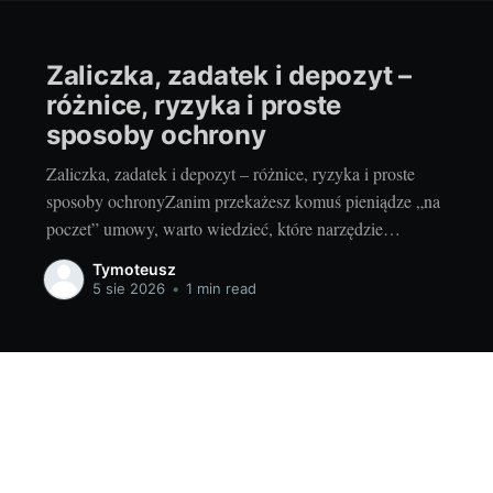
Zaliczka, zadatek i depozyt –
różnice, ryzyka i proste
sposoby ochrony
Zaliczka, zadatek i depozyt – różnice, ryzyka i proste
sposoby ochronyZanim przekażesz komuś pieniądze „na
poczet” umowy, warto wiedzieć, które narzędzie
wybierasz i jakie ma skutki. Inaczej potraktuje to
Tymoteusz
sprzedawca, inaczej sąd w razie sporu. Dobra decyzja na
5 sie 2026
•
1 min read
starcie oszczędza nerwy, czas i gotówkę. I odpowiada na
odwieczne pytanie: czy przedpłata
26