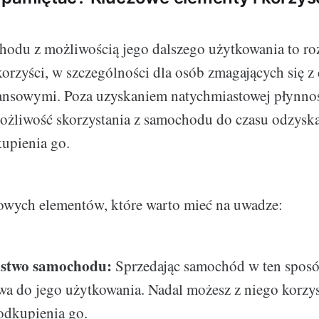
a
odu z możliwością jego dalszego użytkowania to roz
korzyści, w szczególności dla osób zmagających się 
ansowymi. Poza uzyskaniem natychmiastowej płynnoś
żliwość skorzystania z samochodu do czasu odzyskan
kupienia go.
owych elementów, które warto mieć na uwadze:
lstwo samochodu:
Sprzedając samochód w ten sposó
awa do jego użytkowania. Nadal możesz z niego korzy
dkupienia go.