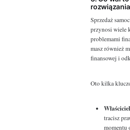
rozwiązani
Sprzedaż samoch
przynosi wiele 
problemami fin
masz również mo
finansowej i od
Oto kilka klucz
Właścicie
tracisz pr
momentu o