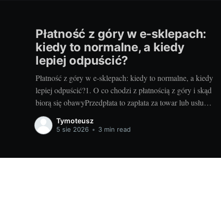
Płatność z góry w e-sklepach:
kiedy to normalne, a kiedy
lepiej odpuścić?
Płatność z góry w e-sklepach: kiedy to normalne, a kiedy
lepiej odpuścić?1. O co chodzi z płatnością z góry i skąd
biorą się obawyPrzedpłata to zapłata za towar lub usługę
zanim sprzedawca je wyśle albo wykona. Sklepy proszą
Tymoteusz
o nią z kilku powodów: poprawia to płynność finansową,
5 sie 2026
•
3 min read
pozwala rezerwować
Informacje o szkoleniach i rozwoju osobistym dla Ciebie!
© 20