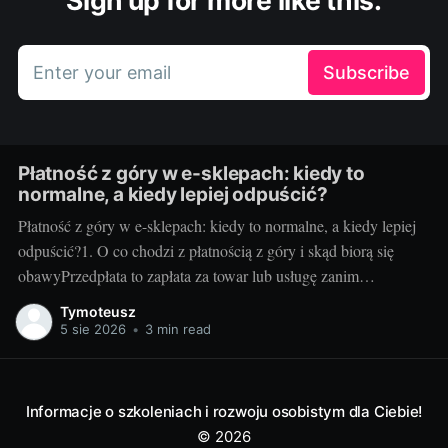
Sign up for more like this.
Enter your email
Subscribe
Płatność z góry w e-sklepach: kiedy to
normalne, a kiedy lepiej odpuścić?
Płatność z góry w e-sklepach: kiedy to normalne, a kiedy lepiej
odpuścić?1. O co chodzi z płatnością z góry i skąd biorą się
obawyPrzedpłata to zapłata za towar lub usługę zanim
sprzedawca je wyśle albo wykona. Sklepy proszą o nią z kilku
Tymoteusz
powodów: poprawia to płynność finansową, pozwala
5 sie 2026
•
3 min read
rezerwować
Informacje o szkoleniach i rozwoju osobistym dla Ciebie!
© 2026