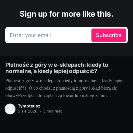
Sign up for more like this.
Enter your email
Subscribe
Płatność z góry w e-sklepach: kiedy to
normalne, a kiedy lepiej odpuścić?
Płatność z góry w e-sklepach: kiedy to normalne, a kiedy lepiej
odpuścić?1. O co chodzi z płatnością z góry i skąd biorą się
obawyPrzedpłata to zapłata za towar lub usługę zanim
sprzedawca je wyśle albo wykona. Sklepy proszą o nią z kilku
Tymoteusz
powodów: poprawia to płynność finansową, pozwala
5 sie 2026
•
3 min read
rezerwować