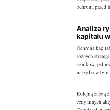
ochrona przed i
Analiza ry
kapitału 
Ochrona kapita
różnych strateg
środków, jednoc
narzędzi w tym p
Kolejną zaletą z
ceny innych akty
Co więcej, w cz