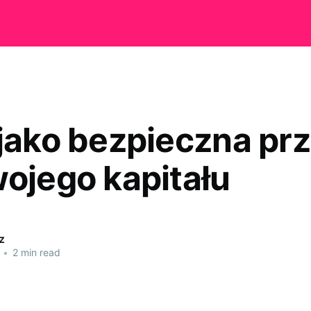
 jako bezpieczna pr
wojego kapitału
z
•
2 min read