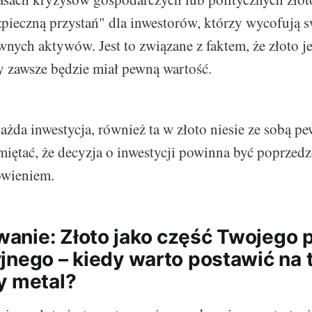
pieczną przystań" dla inwestorów, którzy wycofują s
wnych aktywów. Jest to związane z faktem, że złoto j
y zawsze będzie miał pewną wartość.
każda inwestycja, również ta w złoto niesie ze sobą p
iętać, że decyzja o inwestycji powinna być poprzed
nowieniem.
nie: Złoto jako część Twojego p
jnego – kiedy warto postawić na 
y metal?