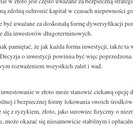
ie w złoto jest często uważane za bezpieczną strategi
ną zdolną ochronić kapitał w czasach niepewności g
 być uważane za doskonałą formę dywersyfikacji por
ie dla inwestorów długoterminowych.
ak pamiętać, że jak każda forma inwestycji, także ta w
 Decyzja o inwestycji powinna być więc poprzedzona
wym rozważeniem wszystkich zalet i wad.
inwestowanie w złoto może stanowić ciekawą opcję d
bilnej i bezpiecznej formy lokowania swoich środków
e się z ryzykiem, złoto, jako surowiec fizyczny o ni
u, może okazać się niesamowicie stabilnym i opłac