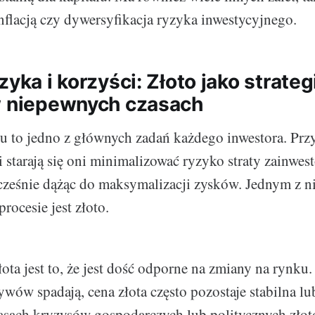
nflacją czy dywersyfikacja ryzyka inwestycyjnego.
zyka i korzyści: Złoto jako strate
w niepewnych czasach
łu to jedno z głównych zadań każdego inwestora. Pr
ii starają się oni minimalizować ryzyko straty zainwe
ześnie dążąc do maksymalizacji zysków. Jednym z n
rocesie jest złoto.
łota jest to, że jest dość odporne na zmiany na rynku
wów spadają, cena złota często pozostaje stabilna lu
asach kryzysów gospodarczych lub politycznych złot