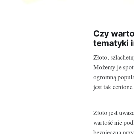
Czy warto
tematyki 
Złoto, szlachet
Możemy je spotk
ogromną popula
jest tak cenion
Złoto jest uważ
wartość nie pod
bezpieczną przys