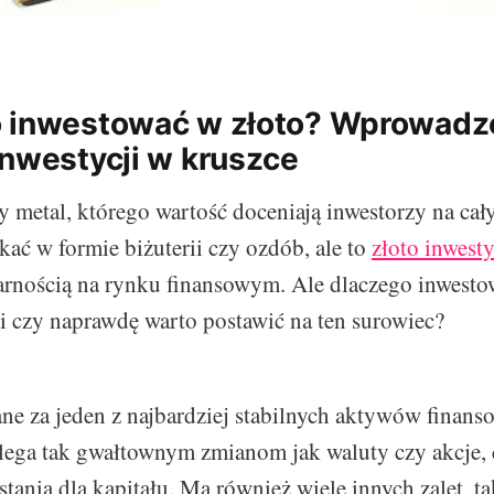
 inwestować w złoto? Wprowadz
inwestycji w kruszce
ny metal, którego wartość doceniają inwestorzy na cał
ać w formie biżuterii czy ozdób, ale to
złoto inwest
rnością na rynku finansowym. Ale dlaczego inwesto
e i czy naprawdę warto postawić na ten surowiec?
ane za jeden z najbardziej stabilnych aktywów finans
lega tak gwałtownym zmianom jak waluty czy akcje, 
tanią dla kapitału. Ma również wiele innych zalet, ta