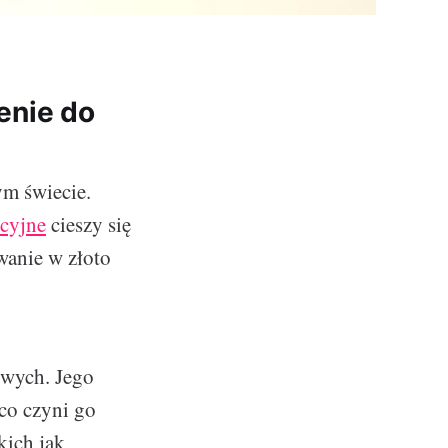
enie do
ym świecie.
ycyjne
cieszy się
wanie w złoto
owych. Jego
co czyni go
kich jak