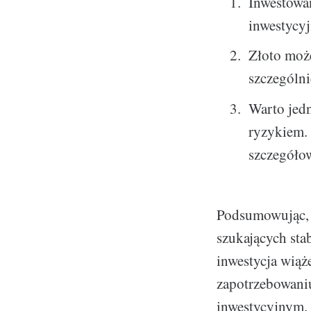
Inwestowan
inwestycyj
Złoto może
szczególn
Warto jedn
ryzykiem.
szczegóło
Podsumowując, 
szukających sta
inwestycja wiąż
zapotrzebowani
inwestycyjnym.