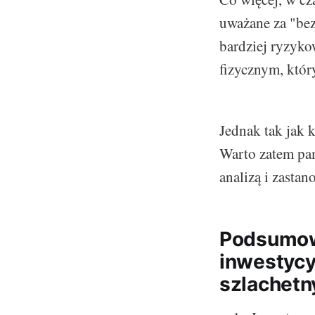
uważane za "bez
bardziej ryzyko
fizycznym, któr
Jednak tak jak 
Warto zatem pam
analizą i zasta
Podsumowa
inwestycy
szlachetn