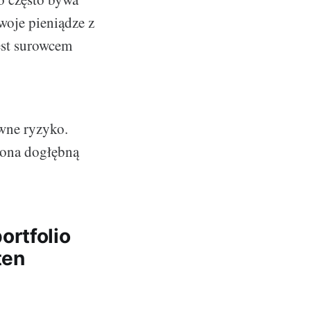
woje pieniądze z
est surowcem
ewne ryzyko.
zona dogłębną
ortfolio
ten