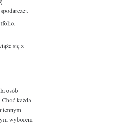
ę
ospodarczej.
tfolio,
iąże się z
la osób
. Choć każda
ezmiennym
alnym wyborem