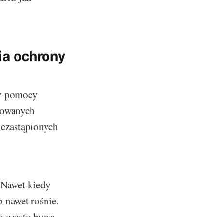
gia ochrony
zy pomocy
stowanych
iezastąpionych
. Nawet kiedy
b nawet rośnie.
o często bywa